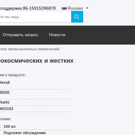
 поддержка:
86-15915396878
Russian
Отправить запрос
Новости
стких промышленных применений
рокосмических и жестких
я о продукте:
Китай
BEDE
RoHS
MS3102
ловия:
:
100 шт.
Подлежит обсуждению