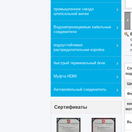
промышленное гнездо
штепсельной вилки
Водонепроницаемые кабельные
соединители
водоустойчивая
распределительная коробка
быстрый терминальный блок
Сп
под
Муфта HDMI
Цв
Автомобильный соединитель
Фо
ко
Сертификаты
мат
Вы