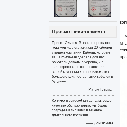
Оп
Просмотрения клиента
M
Привет, Элисса. В начале прошлого
MIL
года мой коллега заказал 20 кабелей
сов
у вашей компании. Кабели, которые
про
ваша компания сделала для нас,
работали довольно хорошо, и я
заинтересован в использовании
вашей компании для производства
большего количества таких кабелей в
будущем.
—— Мэтью Гётцман
Конкурентоспособная цена, высокое
качество обслуживания, мы будем
сотрудничать с вами в течение
длительного времени!
—— Донгэк Илья