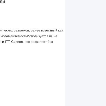
ели
рических разъемов, ранее известный как
аимозаменяемостьИспользуется в
Она
 и ITT Cannon, что позволяет без