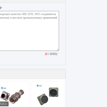
у
(
0
/ 3000)