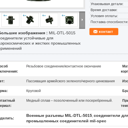
Упаковывая детали:
Время доставки:
Условия оплаты:
Поставка способности
контакт
Большие изображения :
MIL-DTL-5015
соединители устойчивые для
аэрокосмических и жестких промышленных
применений
особ
Резьбовое соединение/контактное окончание
Ма
ключения:
кор
ет:
Пассивация армейского зеленого/черного цинкования
Из
рма:
Круговой
Бр
нтактный
Медный сплав – позолоченный или посеребренный.
Пр
ериал:
тем
Военные разъемы MIL-DTL-5015
соединители дл
,
делить:
промышленных соединителей mil-spec