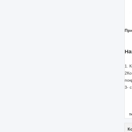
При
На
1. 
2Ко
пок
3- 
т
К