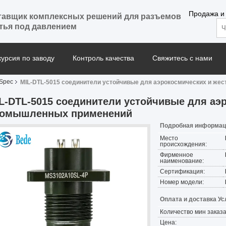
Продажа и
тавщик комплексных решений для разъемов
тья под давлением
курсия по заводу
Контроль качества
Свяжитесь с нами
Spec
MIL-DTL-5015 соединители устойчивые для аэрокосмических и же
L-DTL-5015 соединители устойчивые для аэ
омышленных применений
Подробная информаци
Место
происхождения:
Фирменное
наименование:
Сертификация:
Номер модели:
Оплата и доставка Ус
Количество мин заказа
Цена: