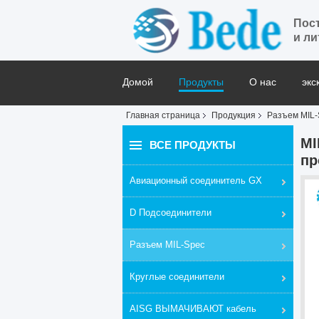
Пос
и ли
Домой
Продукты
О нас
экс
Главная страница
Продукция
Разъем MIL-
Блог
MI
ВСЕ ПРОДУКТЫ
пр
Авиационный соединитель GX
D Подсоединители
Разъем MIL-Spec
Круглые соединители
AISG ВЫМАЧИВАЮТ кабель