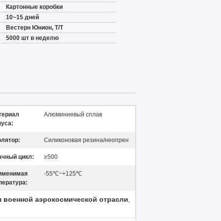
Картонные коробки
10~15 дней
Вестерн Юнион, Т/Т
:
5000 шт в неделю
териал
Алюминиевый сплав
пуса:
олятор:
Силиконовая резина/неопрен
ачный цикл:
≥500
именимая
-55℃~+125℃
пература:
я военной аэрокосмической отрасли
,