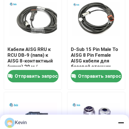
экскурсия по заводу
Контроль качества
Кабели AISG RRU к
D-Sub 15 Pin Male To
Свяжитесь с нами
RCU DB-9 (папа) к
AISG 8 Pin Female
AISG 8-контактный
AISG кабели для
(мама) 20 м /
базовой станции
Новости
Индивидуальная
антенны
Отправить запрос
Отправить запрос
длина
Блог
Запросите цитату
Kevin
Авиационный соединитель GX