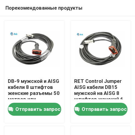
Порекомендованные продукты
DB-9 мужской и AISG
RET Control Jumper
кабели 8 штифтов
AISG кабели DB15
женские разъемы 50
мужской на AISG 8
Домой
метров или
штифтов женский 6
настроить длину
метров
Отправить запрос
Отправить запрос
Продукты
О нас