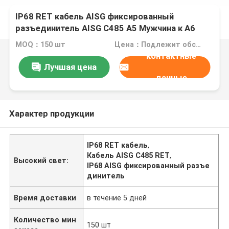
IP68 RET кабель AISG фиксированный
разъединитель AISG C485 A5 Мужчина к А6
Женщина разъединитель
MOQ：150 шт
Цена：Подлежит обсуждению
контактные
Лучшая цена
данные
Характер продукции
IP68 RET кабель
,
Кабель AISG C485 RET
,
Высокий свет:
IP68 AISG фиксированный разъе
динитель
Время доставки
в течение 5 дней
Количество мин
150 шт