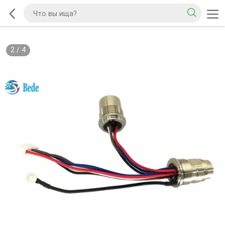
2
/
4