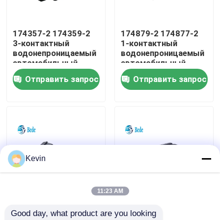
экскурсия по заводу
174357-2 174359-2
174879-2 174877-2
3-контактный
1-контактный
водонепроницаемый
водонепроницаемый
Контроль качества
автомобильный
автомобильный
разъем, корпус,
разъем, корпус,
Отправить запрос
Отправить запрос
вилка и розетка
вилка и розетка
Свяжитесь с нами
Новости
Блог
Kevin
Запросите цитату
11:23 AM
174259-2 174257-2
368050-1 368051-1
Good day, what product are you looking 
Авиационный соединитель GX
4-контактный
16-контактный