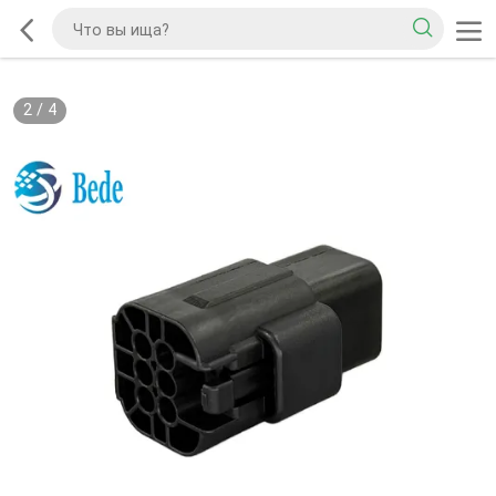
2
/
4