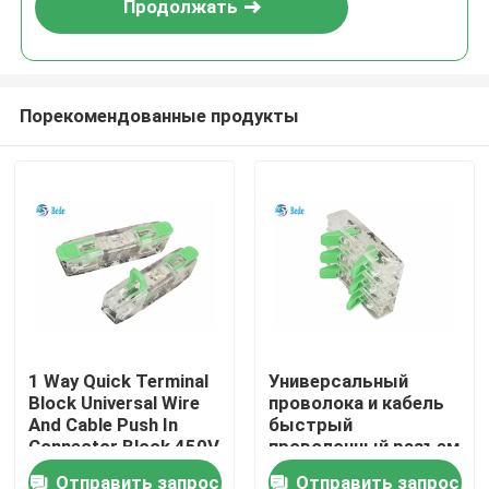
Продолжать
Порекомендованные продукты
Домой
1 Way Quick Terminal
Универсальный
Block Universal Wire
проволока и кабель
Продукты
And Cable Push In
быстрый
Connector Block 450V
проволочный разъем
32A (включает
PA66 3 вход 3 выход
Отправить запрос
Отправить запрос
О нас