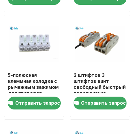
провод и кабель,
450В
включает
подключатель)
экскурсия по заводу
Контроль качества
Свяжитесь с нами
Новости
5-полюсная
2 штифтов 3
клеммная колодка с
штифтов винт
рычажным зажимом
свободный быстрый
Блог
для проводов,
подключение
универсальный
терминала тянуть
Отправить запрос
Отправить запрос
соединитель
стержень
проводов и кабелей,
соединитель сварка
Запросите цитату
300 В, 15 А
свободный толчок
тип
Авиационный соединитель GX