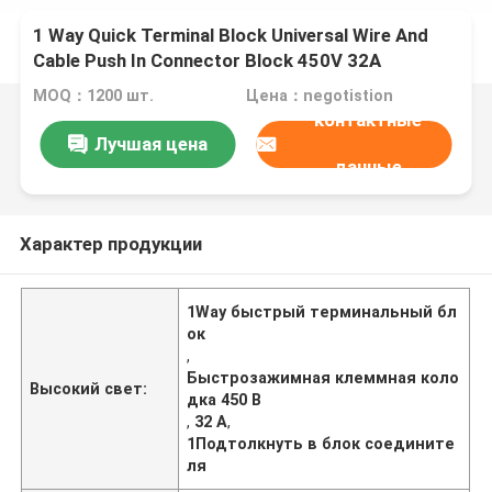
1 Way Quick Terminal Block Universal Wire And
Cable Push In Connector Block 450V 32A
(включает провод и кабель, включает
MOQ：1200 шт.
Цена：negotistion
подключатель)
контактные
Лучшая цена
данные
Характер продукции
1Way быстрый терминальный бл
ок
,
Быстрозажимная клеммная коло
Высокий свет:
дка 450 В
,
32 А
,
1Подтолкнуть в блок соедините
ля