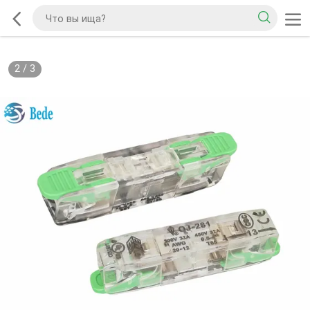
2
/
3