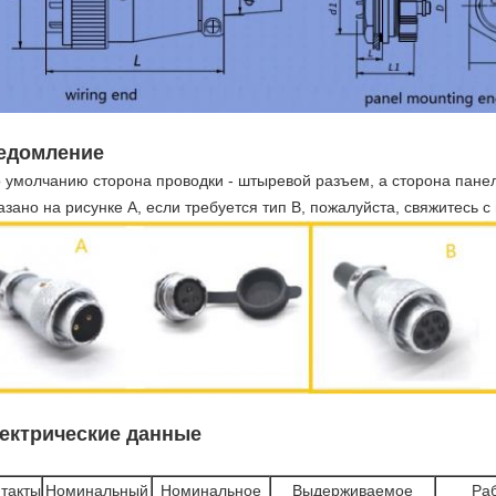
едомление
умолчанию сторона проводки - штыревой разъем, а сторона панель
азано на рисунке A, если требуется тип B, пожалуйста, свяжитесь 
ектрические данные
такты
Номинальный
Номинальное
Выдерживаемое
Ра