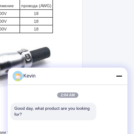
яжение
провода (AWG)
00V
18
00V
18
00V
18
Kevin
2:04 AM
Good day, what product are you looking 
for?
ии также есть режим стыковки проводов,