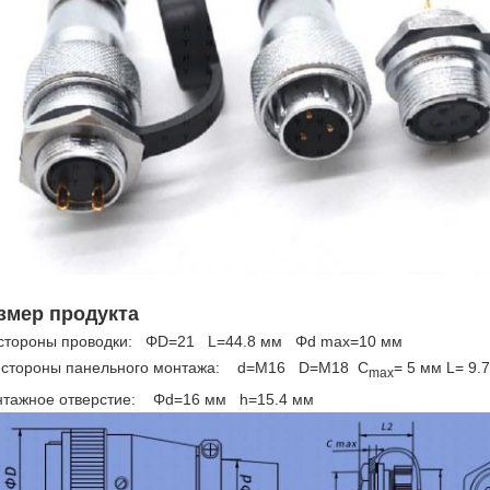
змер продукта
стороны проводки: ΦD=21 L=44.8 мм Φd max=10 мм
стороны панельного монтажа: d=M16 D=M18 C
= 5 мм L= 9
max
тажное отверстие: Φd=16 мм h=15.4 мм