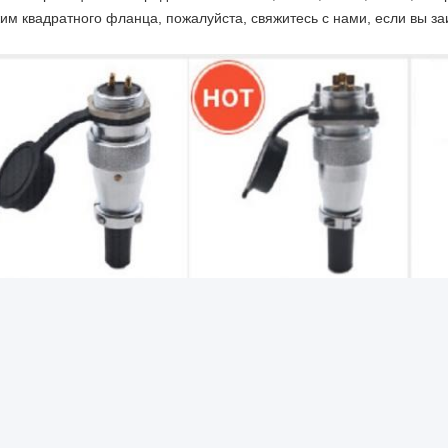
им квадратного фланца, пожалуйста, свяжитесь с нами, если вы з
,
,
ег:
gx12 авиационная розетка
GX12 m12 авиационная розетка
Коннектор 
онтактная информация
Оставьте вашу заявк
ONGGUAN BEDE MOLD AND PLASTIC