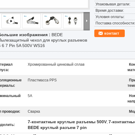
Упаковывая детали:
Время доставки:
Условия оплаты:
Поставка способности
контакт
Большие изображения :
BEDE
Пылезащитный чехол для круглых разъемов
5 6 7 Pin 5A 500V WS16
териал
Хромированный цинковый сплав
Ко
пуса:
мат
оляционные
Пластмасса PPS
Пр
ериалы:
тем
минальный
5А
Но
:
нап
п проводки:
Сварка
Мо
7-контактные круглые разъемы 500V
7-контактн
,
делить:
BEDE круглый разъем 7 pin