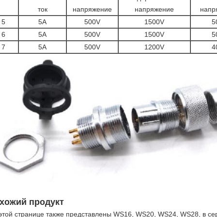
ток
напряжение
напряжение
напр
5
5A
500V
1500V
5
6
5A
500V
1500V
5
7
5A
500V
1200V
4
хожий продукт
этой странице также представлены WS16, WS20, WS24, WS28, в сер