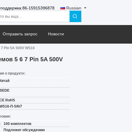
 поддержка:
86-15915396878
Russian
Отправить запрос
Новости
7 Pin 5A 500V WS16
ов 5 6 7 Pin 5A 500V
я о продукте:
Китай
BEDE
CE RoHS
WS16-П-5/6/7
ловия:
:
100 комплектов
Подлежит обсуждению