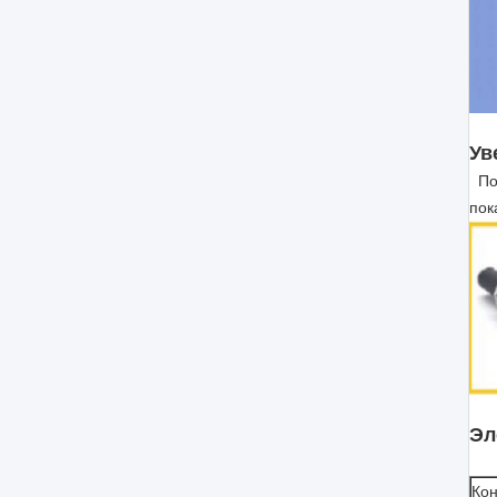
Ув
По 
пок
Эл
Кон