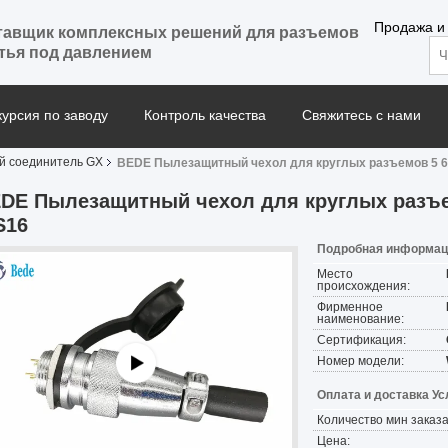
Продажа и
тавщик комплексных решений для разъемов
тья под давлением
курсия по заводу
Контроль качества
Свяжитесь с нами
й соединитель GX
BEDE Пылезащитный чехол для круглых разъемов 5 6 
DE Пылезащитный чехол для круглых разъем
S16
Подробная информаци
Место
происхождения:
Фирменное
наименование:
Сертификация:
Номер модели:
Оплата и доставка Ус
Количество мин заказа
Цена: