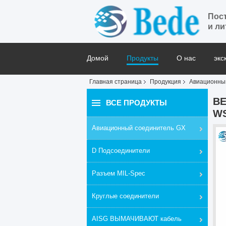
Пос
и ли
Домой
Продукты
О нас
экс
Главная страница
Продукция
Авиационны
Блог
BE
ВСЕ ПРОДУКТЫ
W
Авиационный соединитель GX
D Подсоединители
Разъем MIL-Spec
Круглые соединители
AISG ВЫМАЧИВАЮТ кабель