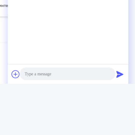
аинтересованы
для установки панели Gx12
Photo
Video Call
у
Audio Call