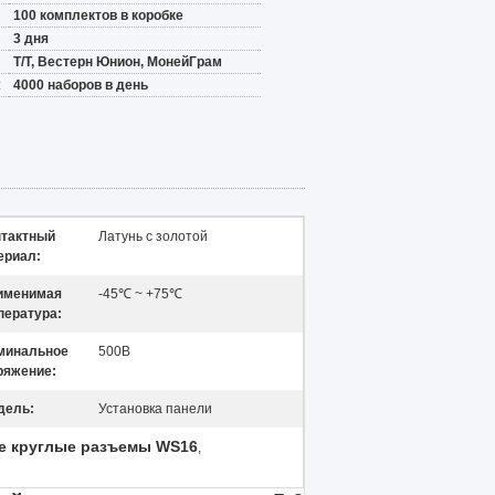
100 комплектов в коробке
3 дня
Т/Т, Вестерн Юнион, МонейГрам
:
4000 наборов в день
нтактный
Латунь с золотой
ериал:
именимая
-45℃ ~ +75℃
пература:
минальное
500В
ряжение:
дель:
Установка панели
ые круглые разъемы WS16
,