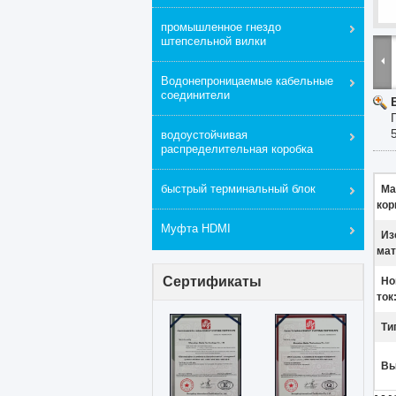
промышленное гнездо
штепсельной вилки
Водонепроницаемые кабельные
соединители
водоустойчивая
распределительная коробка
быстрый терминальный блок
Ма
кор
Муфта HDMI
Из
мат
Сертификаты
Но
ток
Ти
Вы