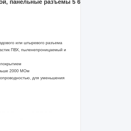
й, панельные разъемы 5 6
ездового или штыревого разъема
ластик ПВХ, пыленепроницаемый и
 покрытием
ольше 2000 МОм
тропроводностью, для уменьшения