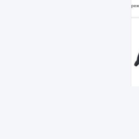
реж
т
К
D