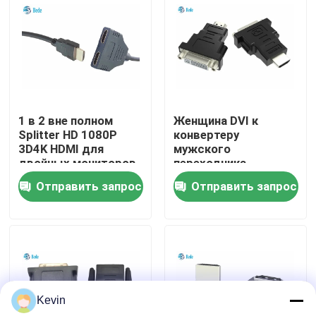
экскурсия по заводу
Контроль качества
1 в 2 вне полном
Женщина DVI к
Свяжитесь с нами
Splitter HD 1080P
конвертеру
3D4K HDMI для
мужского
двойных мониторов
переходника
Новости
дублируйте/зеркало
двухнаправленные
Отправить запрос
Отправить запрос
DVI-I 24+5 HDMI
гаван
Блог
Запросите цитату
Kevin
Авиационный соединитель GX