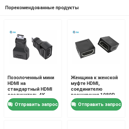
Порекомендованные продукты
Позолоченный мини
Женщина к женской
HDMI на
муфте HDMI,
стандартный HDMI
соединителю
Домой
соединитель 4K
расширения 1080P
совместим для
HDMI
Отправить запрос
Отправить запрос
видеокамеры
Продукты
О нас