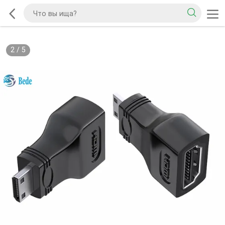
2
/
5