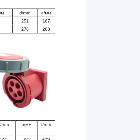
мм
d/mm
е/мм
7
251
187
7
276
200
d/mm
е/мм
f/mm