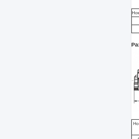
Но
Ра
Но