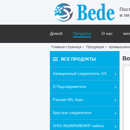
Пос
и ли
Домой
Продукты
О нас
экс
Главная страница
Продукция
промышленн
Блог
Во
ВСЕ ПРОДУКТЫ
Авиационный соединитель GX
D Подсоединители
Разъем MIL-Spec
Круглые соединители
AISG ВЫМАЧИВАЮТ кабель