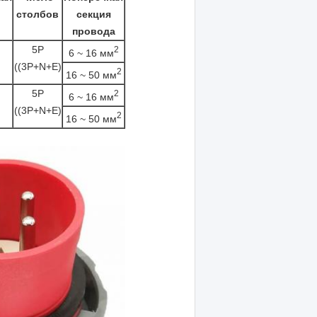
столбов
секция
провода
5P
2
6 ~ 16 мм
((3P+N+E)
2
16 ~ 50 мм
5P
2
6 ~ 16 мм
((3P+N+E)
2
16 ~ 50 мм