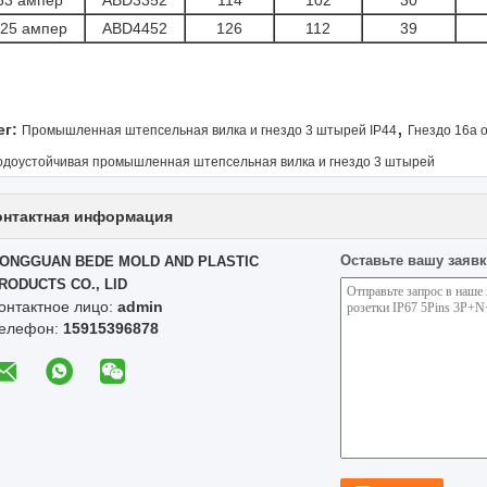
63 ампер
ABD3352
114
102
30
25 ампер
ABD4452
126
112
39
,
ег:
Промышленная штепсельная вилка и гнездо 3 штырей IP44
Гнездо 16a
одоустойчивая промышленная штепсельная вилка и гнездо 3 штырей
онтактная информация
Оставьте вашу заявк
ONGGUAN BEDE MOLD AND PLASTIC
RODUCTS CO., LID
онтактное лицо:
admin
елефон:
15915396878