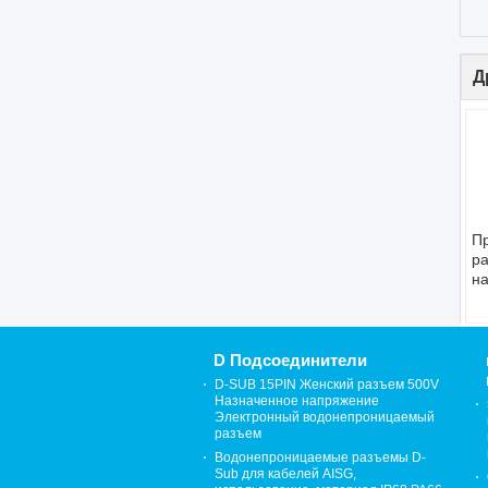
Д
П
р
на
25
р
- 
D Подсоединители
D-SUB 15PIN Женский разъем 500V
Назначенное напряжение
Электронный водонепроницаемый
разъем
Водонепроницаемые разъемы D-
Sub для кабелей AISG,