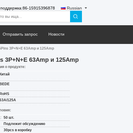
 поддержка:
86-15915396878
Russian
Отправить запрос
Новости
5Pins 3P+N+E 63Amp и 125Amp
ns 3P+N+E 63Amp и 125Amp
я о продукте:
Китай
BEDE
RoHS
63A/125A
ловия:
:
50 шт.
Подлежит обсуждению
30pcs в коробку