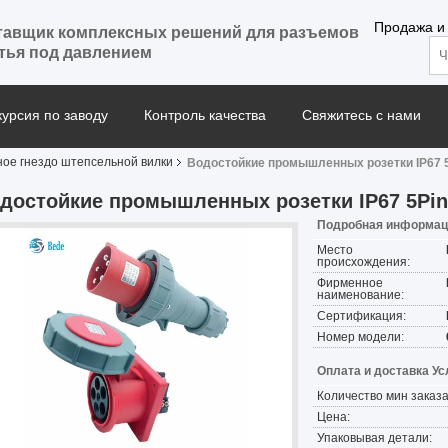
Продажа и
тавщик комплексных решений для разъемов
тья под давлением
курсия по заводу
Контроль качества
Свяжитесь с нами
ое гнездо штепсельной вилки
Водостойкие промышленных розетки IP67 
достойкие промышленных розетки IP67 5Pi
Подробная информаци
Место
происхождения:
Фирменное
наименование:
Сертификация:
Номер модели:
Оплата и доставка Ус
Количество мин заказа
Цена:
Упаковывая детали: