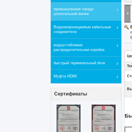
промышленное гнездо
штепсельной вилки
Водонепроницаемые кабельные
соединители
водоустойчивая
распределительная коробка
Цв
быстрый терминальный блок
Те
Муфта HDMI
Ст
Вы
Сертификаты
Бы