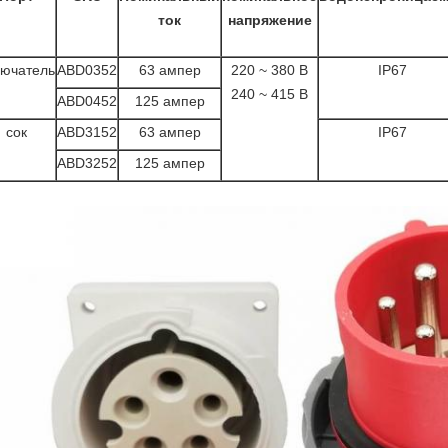
ток
напряжение
лючатель
ABD0352
63 ампер
220 ~ 380 В
IP67
240 ~ 415 В
ABD0452
125 ампер
сок
ABD3152
63 ампер
IP67
ABD3252
125 ампер