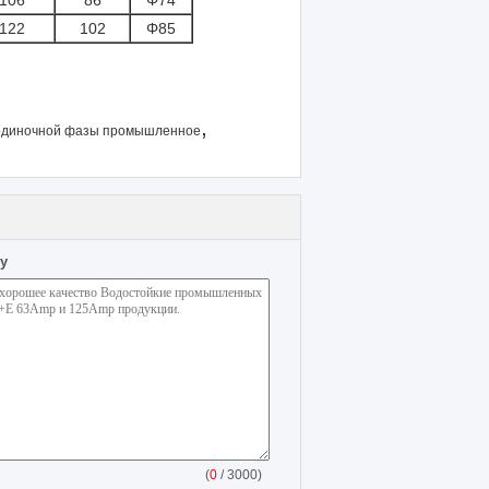
106
86
Φ74
122
102
Φ85
,
 одиночной фазы промышленное
у
(
0
/ 3000)