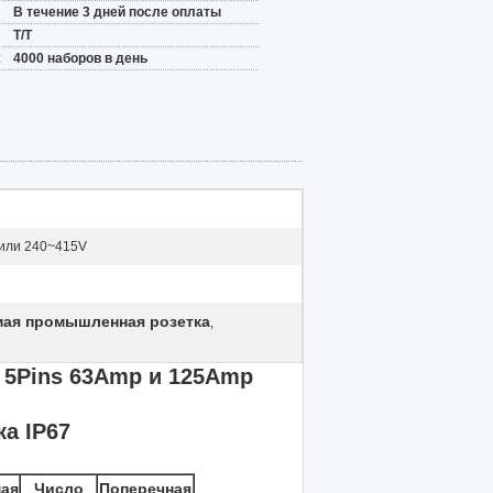
В течение 3 дней после оплаты
Т/Т
:
4000 наборов в день
или 240~415V
ая промышленная розетка
,
 5Pins 63Amp и 125Amp
а IP67
ая
Число
Поперечная