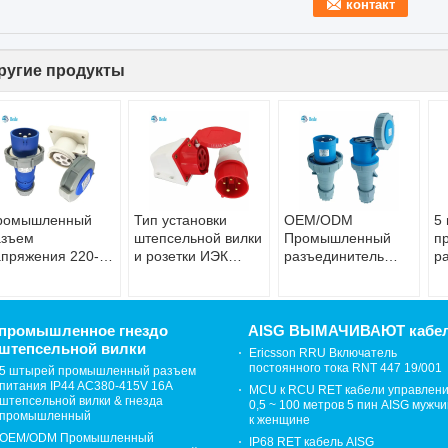
ругие продукты
ромышленный
Тип установки
OEM/ODM
5
азъем
штепсельной вилки
Промышленный
п
пряжения 220-
и розетки ИЭК
разъединитель
р
0 В с
60309 380-415В
розетки надежный
I
азрешением IP67
16Амп
и эффективный
1
16 ампер
соединителя
63A / 125A 3
ви
коммандо
булавки
п
промышленное гнездо
AISG ВЫМАЧИВАЮТ кабе
штепсельной вилки
Ericsson RRU Включатель
постоянного тока RNT 447 19/001
5 штырей промышленный разъем
питания IP44 AC380-415V 16A
MCU к RCU RET кабели управлен
штепсельной вилки & гнезда
0,5 ~ 100 метров 5 пин AISG мужч
промышленный
к женщине
OEM/ODM Промышленный
IP68 RET кабель AISG