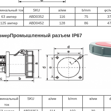
минальный ток
SKU
а/мм
b/mm
φc/
63 ампер
ABD0352
116
75
3
125 ампер
ABD0452
128
86
4
Промышленный разъем IP67
змер
минальный
SKU
а/мм
b/mm
в/мм
ток