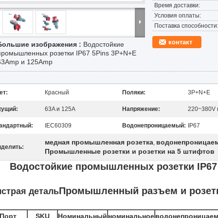
Время доставки:
Условия оплаты:
Поставка способности
контакт
Большие изображения :
Водостойкие
промышленных розетки IP67 5Pins 3P+N+E
63Amp и 125Amp
ет:
Красный
Поляки:
3P+N+E
кущий:
63A и 125A
Напряжение:
220~380V 
андартный:
IEC60309
Водонепроницаемый:
IP67
медная промышленная розетка
водонепроницаем
,
делить:
Промышленные розетки и розетки на 5 штифтов
Водостойкие промышленных розетки IP67
Промышленный разъем и розетк
страя деталь
Порт
SKU
Номинальный
номинальное
водонепроницаем