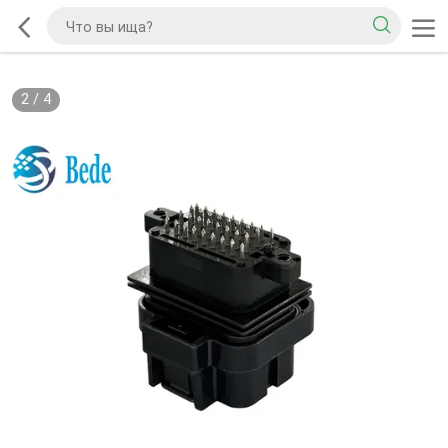
2
/
4