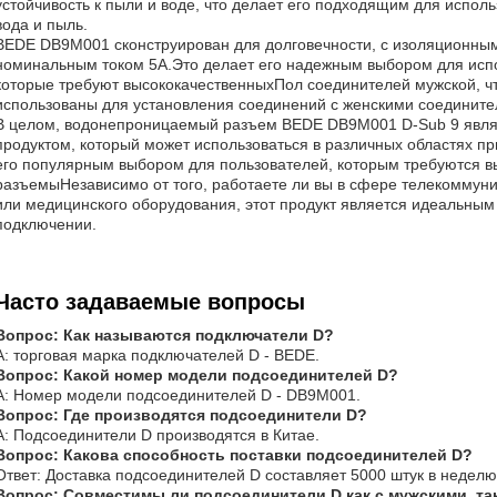
устойчивость к пыли и воде, что делает его подходящим для исполь
вода и пыль.
BEDE DB9M001 сконструирован для долговечности, с изоляционным
номинальным током 5А.Это делает его надежным выбором для испо
которые требуют высококачественныхПол соединителей мужской, что
использованы для установления соединений с женскими соедините
В целом, водонепроницаемый разъем BEDE DB9M001 D-Sub 9 явл
продуктом, который может использоваться в различных областях п
его популярным выбором для пользователей, которым требуются в
разъемыНезависимо от того, работаете ли вы в сфере телекомму
или медицинского оборудования, этот продукт является идеальным
подключении.
Часто задаваемые вопросы
Вопрос: Как называются подключатели D?
A: торговая марка подключателей D - BEDE.
Вопрос: Какой номер модели подсоединителей D?
A: Номер модели подсоединителей D - DB9M001.
Вопрос: Где производятся подсоединители D?
A: Подсоединители D производятся в Китае.
Вопрос: Какова способность поставки подсоединителей D?
Ответ: Доставка подсоединителей D составляет 5000 штук в неделю
Вопрос: Совместимы ли подсоединители D как с мужскими, та