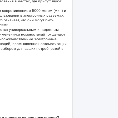
зования в местах, где присутствуют
 сопротивлением 5000 мегом (мин) и
льзования в электронных разъемах,
 означает, что они могут быть
лями.
яется универсальным и надежным
рименения.и номинальный ток делают
ысококачественные электронные
никаций, промышленной автоматизации
 выбором для ваших потребностей в
.
к и с женскими соединителями?