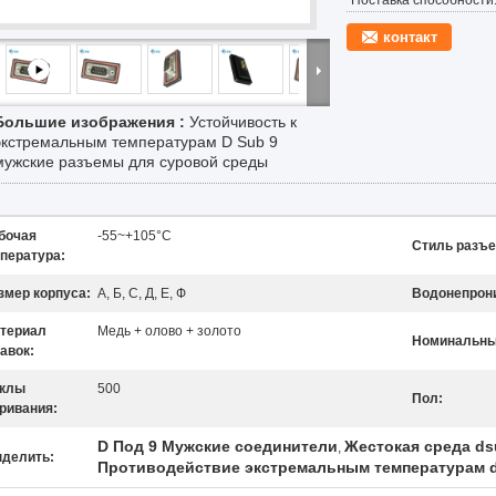
Поставка способности
контакт
Большие изображения :
Устойчивость к
экстремальным температурам D Sub 9
мужские разъемы для суровой среды
бочая
-55~+105°C
Стиль разъе
пература:
змер корпуса:
А, Б, С, Д, Е, Ф
Водонепрон
териал
Медь + олово + золото
Номинальны
авок:
клы
500
Пол:
ривания:
D Под 9 Мужские соединители
Жестокая среда ds
,
делить:
Противодействие экстремальным температурам 