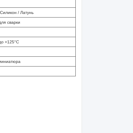
 Силикон / Латунь
для сварки
до +125°C
миниатюра