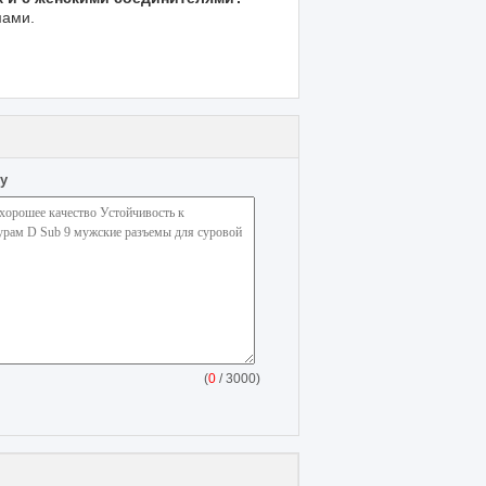
мами.
у
(
0
/ 3000)