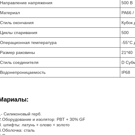
Направление напряжения
500 В
Материал
PA66 /
Стиль окончания
Кубок 
Циклы спаривания
500
Операционная температура
-55°C 
Размер раковины
21*40
Стиль соединителя
D Суб
Водонепроницаемость
IP68
Мариалы:
1- Силиконовый герб.
2.Оборудование и изолятор: PBT + 30% GF
3. штифты: латунь + олово + золото
4.Оболочка: сталь