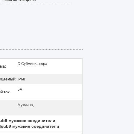
:
5000 шт в неделю
D Субминиатюра
ма:
ицаемый:
IP68
5А
й ток:
Мужчина,
ub9 мужские соединители
,
dsub9 мужские соединители