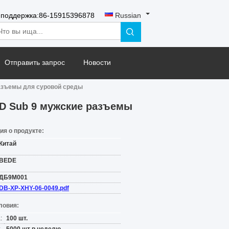
 поддержка:
86-15915396878
Russian
Отправить запрос
Новости
разъемы для суровой среды
D Sub 9 мужские разъемы
я о продукте:
Китай
BEDE
ДБ9М001
DB-XP-XHY-06-0049.pdf
ловия:
:
100 шт.