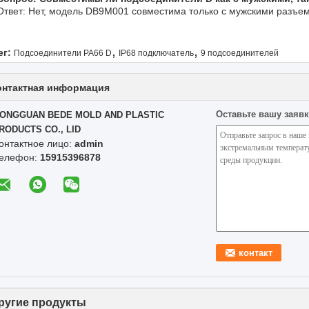
Ответ: Нет, модель DB9M001 совместима только с мужскими разъе
,
,
ег:
Подсоединители PA66 D
IP68 подключатель
9 подсоединителей
онтактная информация
Оставьте вашу заявк
ONGGUAN BEDE MOLD AND PLASTIC
RODUCTS CO., LID
онтактное лицо:
admin
елефон:
15915396878
ругие продукты