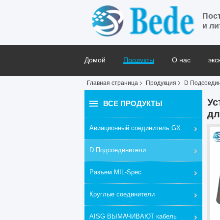
Пос
и ли
Домой
Продукты
О нас
экс
Главная страница
Продукция
D Подсоеди
Блог
Ус
ВСЕ ПРОДУКТЫ
дл
Авиационный соединитель GX
D Подсоединители
Разъем MIL-Spec
Круглые соединители
AISG ВЫМАЧИВАЮТ кабель