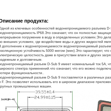
Описание продукта:
Одной из ключевых особенностей водонепроницаемого разъема D-S
водонепроницаемость IP68.Это означает, что он полностью защище
непрерывное погружение в воду в определенных условиях.Это дел
во внешних условиях, где воздействие воды и других жидкостей явл
В дополнение к водонепроницаемости водонепроницаемый разъем 
изоляционную устойчивость 5000 мегом (мин).Это гарантирует, что
электрическую целостность даже в присутствии влаги и других загря
надежным и долговечным.
водонепроницаемый разъем D-Sub 9 имеет номинальный ток 5A, чт
широкого спектра применений.что означает, что его можно подключа
потери функциональности..
водонепроницаемый разъем D-Sub 9 поставляется в различных разме
и F. Это позволяет использовать его в широком диапазоне приложе
крупных промышленных машин.