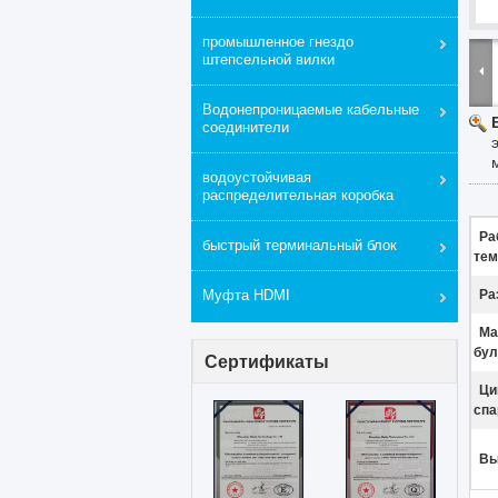
промышленное гнездо
штепсельной вилки
Водонепроницаемые кабельные
соединители
водоустойчивая
распределительная коробка
Ра
быстрый терминальный блок
тем
Муфта HDMI
Ра
Ма
бул
Сертификаты
Ци
спа
Вы